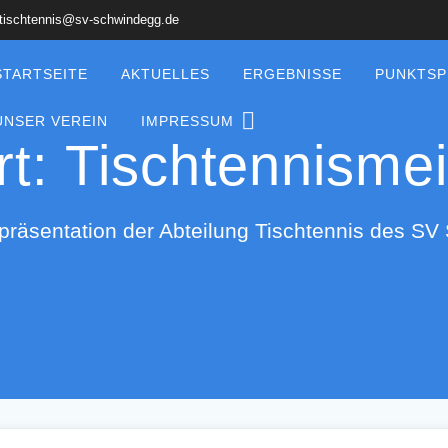
tischtennis@sv-schwindegg.de
STARTSEITE
AKTUELLES
ERGEBNISSE
PUNKTSP
UNSER VEREIN
IMPRESSUM
rt:
Tischtennismei
tpräsentation der Abteilung Tischtennis des S