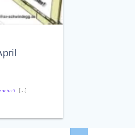
pril
[…]
rschaft