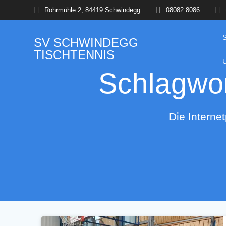
Skip
Rohrmühle 2, 84419 Schwindegg
08082 8086
to
content
SV
SCHWINDEGG
TISCHTENNIS
Schlagwo
Die Interne